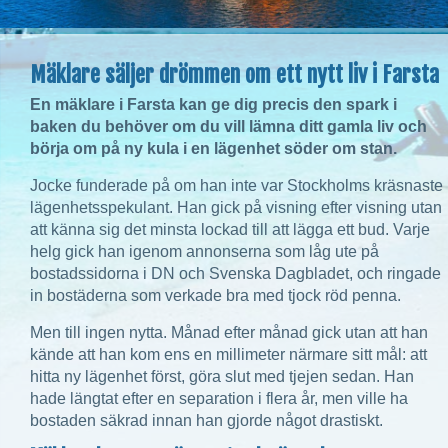
Mäklare säljer drömmen om ett nytt liv i Farsta
En mäklare i Farsta kan ge dig precis den spark i
baken du behöver om du vill lämna ditt gamla liv och
börja om på ny kula i en lägenhet söder om stan.
Jocke funderade på om han inte var Stockholms kräsnaste
lägenhetsspekulant. Han gick på visning efter visning utan
att känna sig det minsta lockad till att lägga ett bud. Varje
helg gick han igenom annonserna som låg ute på
bostadssidorna i DN och Svenska Dagbladet, och ringade
in bostäderna som verkade bra med tjock röd penna.
Men till ingen nytta. Månad efter månad gick utan att han
kände att han kom ens en millimeter närmare sitt mål: att
hitta ny lägenhet först, göra slut med tjejen sedan. Han
hade längtat efter en separation i flera år, men ville ha
bostaden säkrad innan han gjorde något drastiskt.