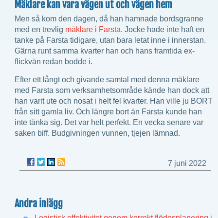
Mäklare kan vara vägen ut och vägen hem
Men så kom den dagen, då han hamnade bordsgranne
med en trevlig
mäklare i Farsta
. Jocke hade inte haft en
tanke på Farsta tidigare, utan bara letat inne i innerstan.
Gärna runt samma kvarter han och hans framtida ex-
flickvän redan bodde i.
Efter ett långt och givande samtal med denna mäklare
med Farsta som verksamhetsområde kände han dock att
han varit ute och nosat i helt fel kvarter. Han ville ju BORT
från sitt gamla liv. Och längre bort än Farsta kunde han
inte tänka sig. Det var helt perfekt. En vecka senare var
saken biff. Budgivningen vunnen, tjejen lämnad.
7 juni 2022
Andra inlägg
Logistisk effektivitet genom korrekt flödesplanering i