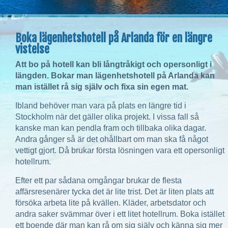
Boka lägenhetshotell på Arlanda för en längre
vistelse
Att bo på hotell kan bli långtråkigt och opersonligt i
längden. Bokar man lägenhetshotell på Arlanda kan
man istället rå sig själv och fixa sin egen mat.
Ibland behöver man vara på plats en längre tid i
Stockholm när det gäller olika projekt. I vissa fall så
kanske man kan pendla fram och tillbaka olika dagar.
Andra gånger så är det ohållbart om man ska få något
vettigt gjort. Då brukar första lösningen vara ett opersonligt
hotellrum.
Efter ett par sådana omgångar brukar de flesta
affärsresenärer tycka det är lite trist. Det är liten plats att
försöka arbeta lite på kvällen. Kläder, arbetsdator och
andra saker svämmar över i ett litet hotellrum. Boka istället
ett boende där man kan rå om sig själv och känna sig mer