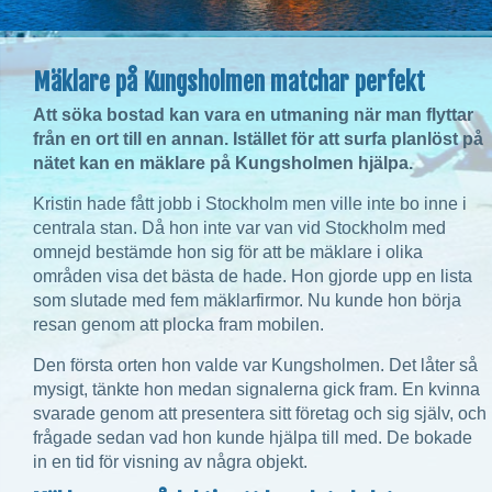
Mäklare på Kungsholmen matchar perfekt
Att söka bostad kan vara en utmaning när man flyttar
från en ort till en annan. Istället för att surfa planlöst på
nätet kan en mäklare på Kungsholmen hjälpa.
Kristin hade fått jobb i Stockholm men ville inte bo inne i
centrala stan. Då hon inte var van vid Stockholm med
omnejd bestämde hon sig för att be mäklare i olika
områden visa det bästa de hade. Hon gjorde upp en lista
som slutade med fem mäklarfirmor. Nu kunde hon börja
resan genom att plocka fram mobilen.
Den första orten hon valde var Kungsholmen. Det låter så
mysigt, tänkte hon medan signalerna gick fram. En kvinna
svarade genom att presentera sitt företag och sig själv, och
frågade sedan vad hon kunde hjälpa till med. De bokade
in en tid för visning av några objekt.