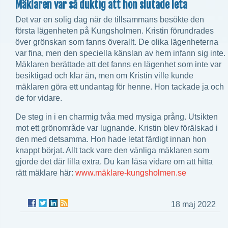
Mäklaren var så duktig att hon slutade leta
Det var en solig dag när de tillsammans besökte den
första lägenheten på Kungsholmen. Kristin förundrades
över grönskan som fanns överallt. De olika lägenheterna
var fina, men den speciella känslan av hem infann sig inte.
Mäklaren berättade att det fanns en lägenhet som inte var
besiktigad och klar än, men om Kristin ville kunde
mäklaren göra ett undantag för henne. Hon tackade ja och
de for vidare.
De steg in i en charmig tvåa med mysiga prång. Utsikten
mot ett grönområde var lugnande. Kristin blev förälskad i
den med detsamma. Hon hade letat färdigt innan hon
knappt börjat. Allt tack vare den vänliga mäklaren som
gjorde det där lilla extra. Du kan läsa vidare om att hitta
rätt mäklare här:
www.mäklare-kungsholmen.se
18 maj 2022