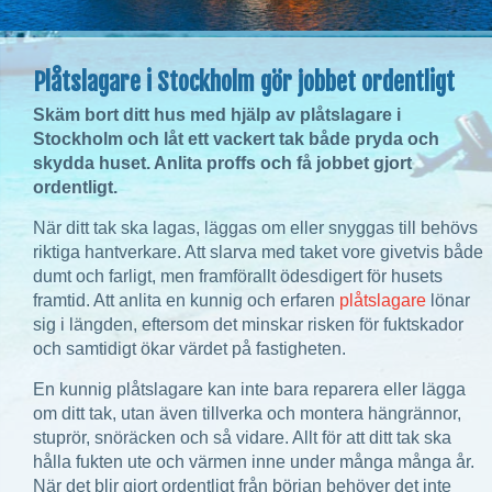
Plåtslagare i Stockholm gör jobbet ordentligt
Skäm bort ditt hus med hjälp av plåtslagare i
Stockholm och låt ett vackert tak både pryda och
skydda huset. Anlita proffs och få jobbet gjort
ordentligt.
När ditt tak ska lagas, läggas om eller snyggas till behövs
riktiga hantverkare. Att slarva med taket vore givetvis både
dumt och farligt, men framförallt ödesdigert för husets
framtid. Att anlita en kunnig och erfaren
plåtslagare
lönar
sig i längden, eftersom det minskar risken för fuktskador
och samtidigt ökar värdet på fastigheten.
En kunnig plåtslagare kan inte bara reparera eller lägga
om ditt tak, utan även tillverka och montera hängrännor,
stuprör, snöräcken och så vidare. Allt för att ditt tak ska
hålla fukten ute och värmen inne under många många år.
När det blir gjort ordentligt från början behöver det inte